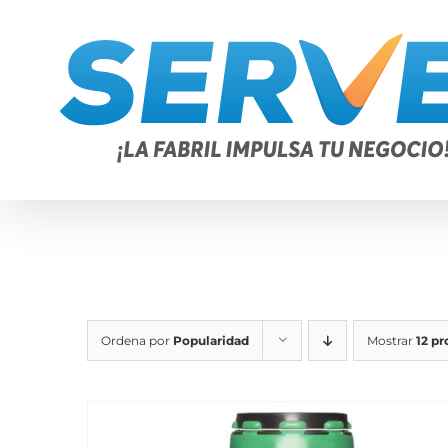
Saltar
al
contenido
Ordena por
Popularidad
Mostrar
12 p