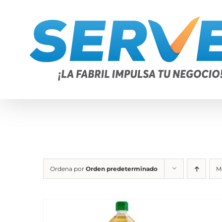
Saltar
al
contenido
Ordena por
Orden predeterminado
M