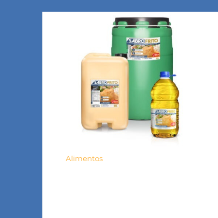
Alimentos
SABROFRITO
Mezcla de aceites vegetales, de uso
profesional y multipropósito para la