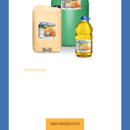
Alimentos
SABROFRITO
Mezcla de aceites vegetales, de uso
profesional y multipropósito para la
elaboración de frituras.
VER PRODUCTO