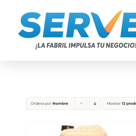
Saltar
al
contenido
Ordena por
Nombre
Mostrar
12 prod